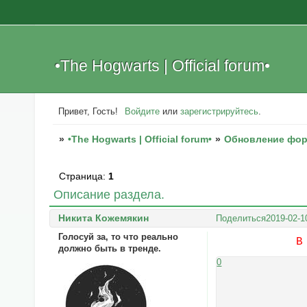
•The Hogwarts | Official forum•
Привет, Гость!
Войдите
или
зарегистрируйтесь
.
»
•The Hogwarts | Official forum•
»
Обновление фо
Страница:
1
Описание раздела.
Никита Кожемякин
Поделиться
2019-02-1
Голосуй за, то что реально
В
должно быть в тренде.
0