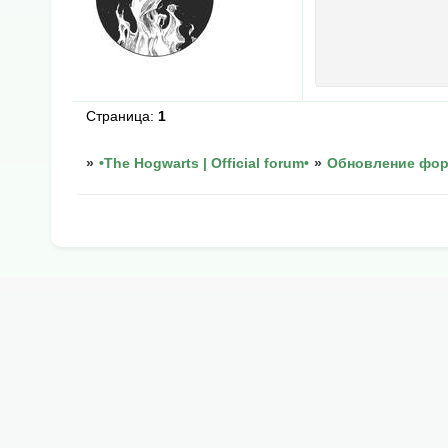
Страница:
1
»
•The Hogwarts | Official forum•
»
Обновление фо