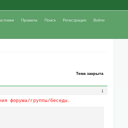
астники
Правила
Поиск
Регистрация
Войти
Тема закрыта
1
ния форума/группы/беседы.