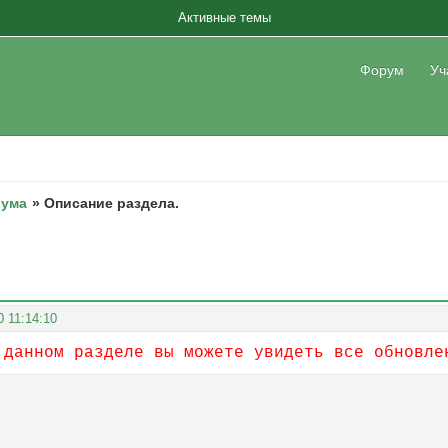
Активные темы
Форум
Уч
рума
»
Описание раздела.
0 11:14:10
 данном разделе вы можете увидеть все обновле