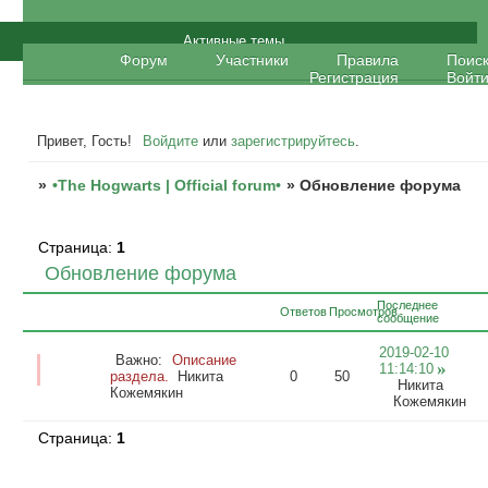
•The Hogwarts | Official forum•
Активные темы
Форум
Участники
Правила
Поис
Регистрация
Войт
Привет, Гость!
Войдите
или
зарегистрируйтесь
.
»
•The Hogwarts | Official forum•
»
Обновление форума
Страница:
1
Обновление форума
Последнее
Ответов
Просмотров
сообщение
2019-02-10
Важно:
Описание
11:14:10
раздела.
Никита
0
50
Никита
Кожемякин
Кожемякин
Страница:
1