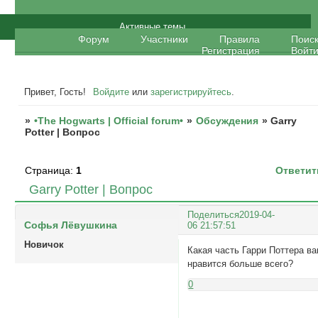
•The Hogwarts | Official forum•
Активные темы
Форум
Участники
Правила
Поис
Регистрация
Войт
Привет, Гость!
Войдите
или
зарегистрируйтесь
.
»
•The Hogwarts | Official forum•
»
Обсуждения
»
Garry
Potter | Вопрос
Страница:
1
Ответит
Garry Potter | Вопрос
Поделиться
2019-04-
Софья Лёвушкина
06 21:57:51
Новичок
Какая часть Гарри Поттера в
нравится больше всего?
0