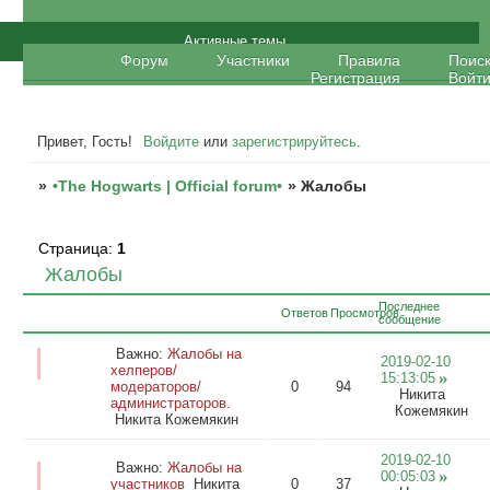
•The Hogwarts | Official forum•
Активные темы
Форум
Участники
Правила
Поис
Регистрация
Войт
Привет, Гость!
Войдите
или
зарегистрируйтесь
.
»
•The Hogwarts | Official forum•
»
Жалобы
Страница:
1
Жалобы
Последнее
Ответов
Просмотров
сообщение
Важно:
Жалобы на
2019-02-10
хелперов/
15:13:05
модераторов/
0
94
Никита
администраторов.
Кожемякин
Никита Кожемякин
2019-02-10
Важно:
Жалобы на
00:05:03
участников
Никита
0
37