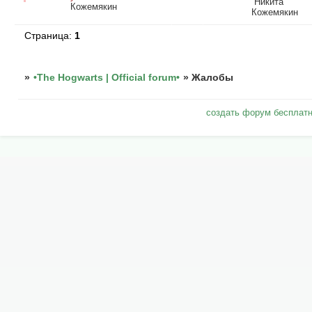
Никита
Кожемякин
Кожемякин
Страница:
1
»
•The Hogwarts | Official forum•
»
Жалобы
создать форум бесплат